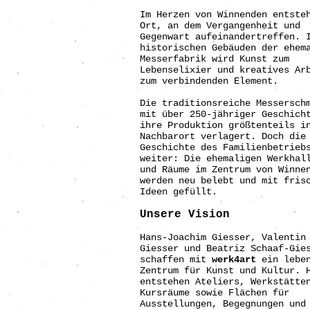
Im Herzen von Winnenden entste
Ort, an dem Vergangenheit und
Gegenwart aufeinandertreffen. 
historischen Gebäuden der ehem
Messerfabrik wird Kunst zum
Lebenselixier und kreatives Ar
zum verbindenden Element.
Die traditionsreiche Messersch
mit über 250-jähriger Geschich
ihre Produktion größtenteils i
Nachbarort verlagert. Doch die
Geschichte des Familienbetrieb
weiter: Die ehemaligen Werkhal
und Räume im Zentrum von Winne
werden neu belebt und mit fris
Ideen gefüllt.
Unsere Vision
Hans-Joachim Giesser, Valentin
Giesser und Beatriz Schaaf-Gie
schaffen mit
werk4art
ein leben
Zentrum für Kunst und Kultur. 
entstehen Ateliers, Werkstätte
Kursräume sowie Flächen für
Ausstellungen, Begegnungen und