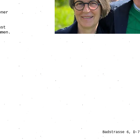
ener
nst
mmen.
© Werk4Art 2019
Badstrasse 6, D-7