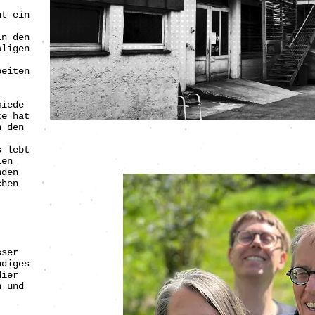
ht ein
In den
aligen
beiten
miede
te hat
n den
s lebt
len
nden
chen
sser
diges
Hier
n und