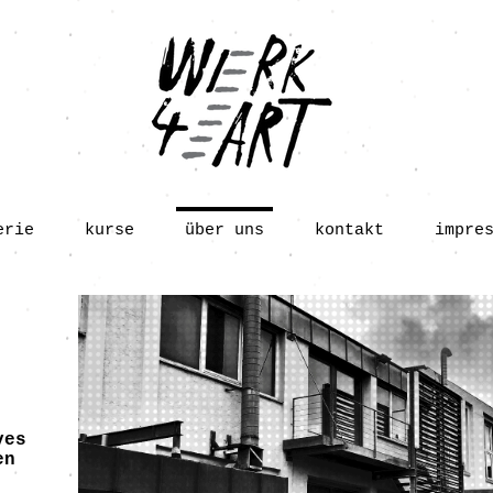
erie
kurse
über uns
kontakt
impre
ves
en